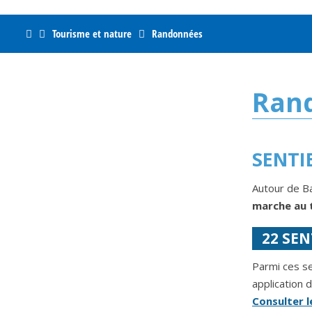
Home
Tourisme et nature
Randonnées
Ran
SENTI
Autour de B
marche au 
22 SEN
Parmi ces s
application d
Consulter l