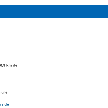
60,8 km de
à une
rs de