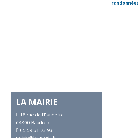
randonnée
LA MAIRIE
18 rue de l’Estibette
64800 Baudreix
05 59 61 23 93
mairie@baudreix.fr