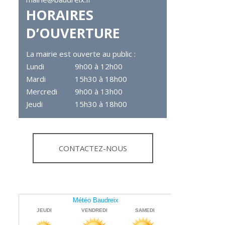
HORAIRES
D’OUVERTURE
La mairie est ouverte au public :
Lundi
9h00 à 12h00
Mardi
15h30 à 18h00
Mercredi
9h00 à 13h00
Jeudi
15h30 à 18h00
CONTACTEZ-NOUS
CARTE DE
BAUDREIX