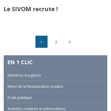
Le SIVOM recrute !
1
2
3
(current)
EN
1
CLIC
Numéros d’urgence
Menu de la Restauration scolaire
École publique
Activités scolaires et périscolaires