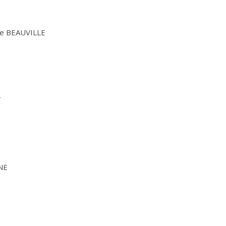
te BEAUVILLE
T
NE