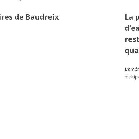
ires de Baudreix
La 
d’e
res
qua
L’amén
multip