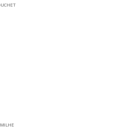
ROUCHET
h MILHE