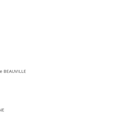
te BEAUVILLE
NE