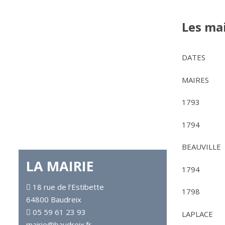
Les ma
DATES
MAIRES
1793
1794
BEAUVILLE
LA MAIRIE
1794
18 rue de l’Estibette
1798
64800 Baudreix
05 59 61 23 93
LAPLACE
mairie@baudreix.fr