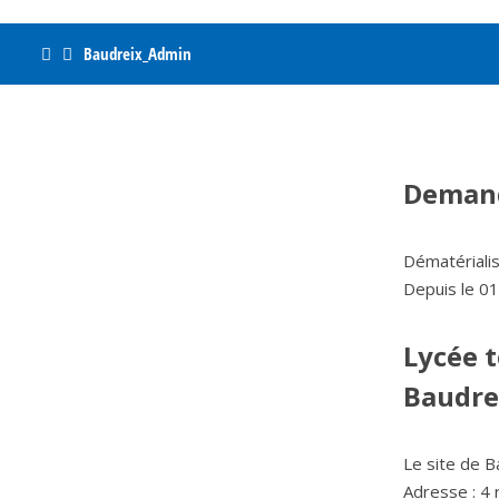
Home
Baudreix_Admin
Demand
Dématériali
Depuis le 01
Lycée 
Baudre
Le site de B
Adresse : 4