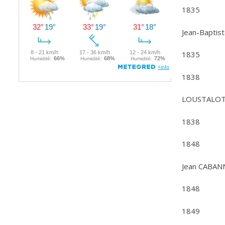
1835
Jean-Baptis
1835
1838
LOUSTALO
1838
1848
Jean CABAN
1848
1849