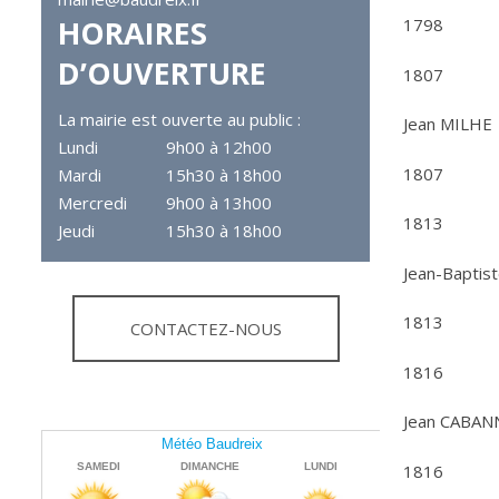
HORAIRES
1798
D’OUVERTURE
1807
La mairie est ouverte au public :
Jean MILHE
Lundi
9h00 à 12h00
1807
Mardi
15h30 à 18h00
Mercredi
9h00 à 13h00
1813
Jeudi
15h30 à 18h00
Jean-Baptis
1813
CONTACTEZ-NOUS
1816
Jean CABAN
CARTE DE
1816
BAUDREIX